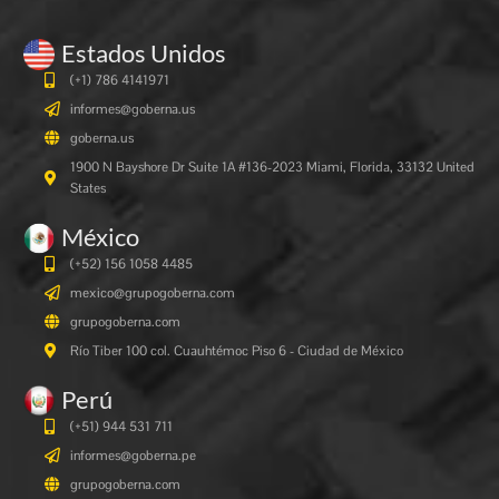
Estados Unidos
(+1) 786 4141971
informes@goberna.us
goberna.us
1900 N Bayshore Dr Suite 1A #136-2023 Miami, Florida, 33132 United
States
México
(+52) 156 1058 4485
mexico@grupogoberna.com
grupogoberna.com
Río Tiber 100 col. Cuauhtémoc Piso 6 - Ciudad de México
Perú
(+51) 944 531 711
informes@goberna.pe
grupogoberna.com