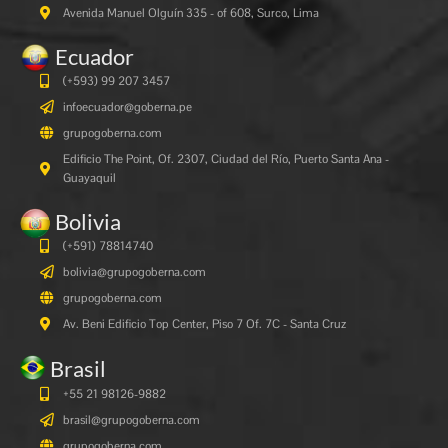
Avenida Manuel Olguín 335 - of 608, Surco, Lima
Ecuador
(+593) 99 207 3457
infoecuador@goberna.pe
grupogoberna.com
Edificio The Point, Of. 2307, Ciudad del Río, Puerto Santa Ana -
Guayaquil
Bolivia
(+591)
78814740
bolivia@grupogoberna.com
grupogoberna.com
Av. Beni Edificio Top Center, Piso 7 Of. 7C - Santa Cruz
Brasil
+55 21 98126-9882
brasil@grupogoberna.com
grupogoberna.com