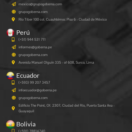
mexico@grupogoberna.com
grupogoberna.com
Río Tiber 100 col. Cuauhtémoc Piso 6 - Ciudad de México
Perú
(+51) 944 531 711
informes@goberna.pe
grupogoberna.com
Avenida Manuel Olguín 335 - of 608, Surco, Lima
Ecuador
(+593) 99 207 3457
infoecuador@goberna.pe
grupogoberna.com
Edificio The Point, Of. 2307, Ciudad del Río, Puerto Santa Ana -
Guayaquil
Bolivia
(+591)
78814740