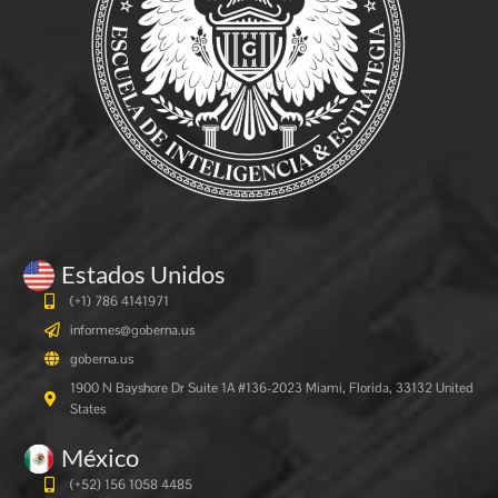
Estados Unidos
(+1) 786 4141971
informes@goberna.us
goberna.us
1900 N Bayshore Dr Suite 1A #136-2023 Miami, Florida, 33132 United
States
México
(+52) 156 1058 4485