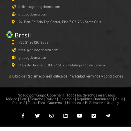
bolivia@grupogoberna.com
grupogoberna.com
Av. Beni Edificio Top Center, Piso 7 Of. 7C - Santa Cruz
Brasil
+55 21 98126-9882
brasil@grupogoberna.com
grupogoberna.com
Praia de Botafogo, 360 - 520 c - Botafogo, Rio de Janeiro
Libro de Reclamaciones
Política de Privacidad
Términos y condiciones
Pagado por "Grupo Goberna" © Todos los derechos reservados
México | Perú | Ecuador | Bolivia | Colombia | República Dominicana | Chile |
Panamá | Costa Rica | Guatemala | Honduras | El Salvador | Uruguay