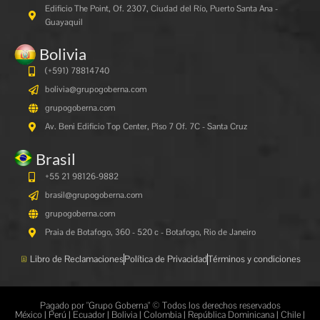
Edificio The Point, Of. 2307, Ciudad del Río, Puerto Santa Ana -
Guayaquil
Bolivia
(+591)
78814740
bolivia@grupogoberna.com
grupogoberna.com
Av. Beni Edificio Top Center, Piso 7 Of. 7C - Santa Cruz
Brasil
+55 21 98126-9882
brasil@grupogoberna.com
grupogoberna.com
Praia de Botafogo, 360 - 520 c - Botafogo, Rio de Janeiro
Libro de Reclamaciones
Política de Privacidad
Términos y condiciones
Pagado por "Grupo Goberna" © Todos los derechos reservados
México | Perú | Ecuador | Bolivia | Colombia | República Dominicana | Chile |