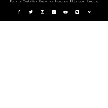
Panamá | Costa Rica | Guatemala | Honduras | El Salvador | Uruguay