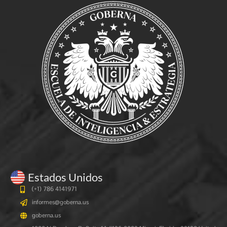
Estados Unidos
(+1) 786 4141971
informes@goberna.us
goberna.us