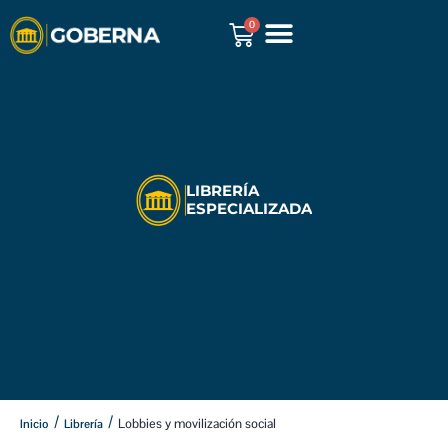
0
GOBERNA REPORTS
LIBRERÍA
ESPECIALIZADA
/
/
Lobbies y movilización social
Inicio
Librería