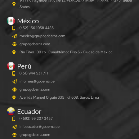
1900 N Bayshore Dr Suite 1A #136-2023 Miami, Florida, 33132 United
States
México
(+52) 156 1058 4485
mexico@grupogoberna.com
grupogoberna.com
Río Tiber 100 col. Cuauhtémoc Piso 6 - Ciudad de México
Perú
(+51) 944 531 711
informes@goberna.pe
grupogoberna.com
Avenida Manuel Olguín 335 - of 608, Surco, Lima
Ecuador
(+593) 99 207 3457
infoecuador@goberna.pe
grupogoberna.com