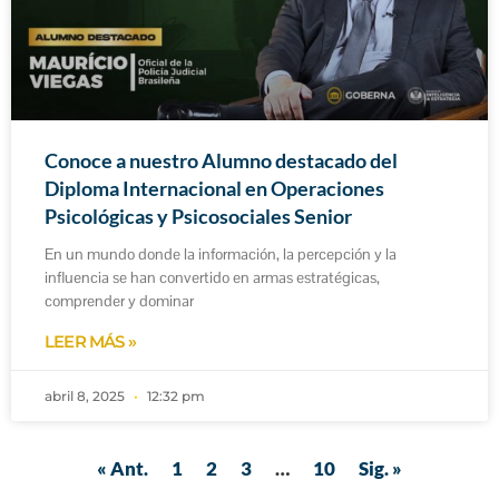
Conoce a nuestro Alumno destacado del
Diploma Internacional en Operaciones
Psicológicas y Psicosociales Senior
En un mundo donde la información, la percepción y la
influencia se han convertido en armas estratégicas,
comprender y dominar
LEER MÁS »
abril 8, 2025
12:32 pm
« Ant.
1
2
3
…
10
Sig. »