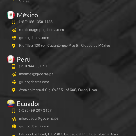
States
México
(+52) 156 1058 4485
mexico@grupogoberna.com
grupogoberna.com
Río Tiber 100 col. Cuauhtémoc Piso 6 - Ciudad de México
Perú
(+51) 944 531 711
informes@goberna.pe
grupogoberna.com
Avenida Manuel Olguín 335 - of 608, Surco, Lima
Ecuador
(+593) 99 207 3457
infoecuador@goberna.pe
grupogoberna.com
Edificio The Point, Of. 2307, Ciudad del Río, Puerto Santa Ana -