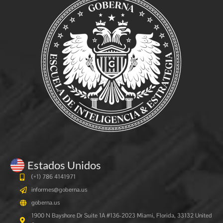
Estados Unidos
(+1) 786 4141971
informes@goberna.us
goberna.us
1900 N Bayshore Dr Suite 1A #136-2023 Miami, Florida, 33132 United