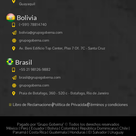
Guayaquil
Bolivia
(+591)
78814740
bolivia@grupogoberna.com
grupogoberna.com
Av. Beni Edificio Top Center, Piso 7 Of. 7C - Santa Cruz
Brasil
+55 21 98126-9882
brasil@grupogoberna.com
grupogoberna.com
Praia de Botafogo, 360 - 520 c - Botafogo, Rio de Janeiro
Libro de Reclamaciones
Política de Privacidad
Términos y condiciones
Pagado por "Grupo Goberna" © Todos los derechos reservados
México | Perú | Ecuador | Bolivia | Colombia | República Dominicana | Chile |
Panamá | Costa Rica | Guatemala | Honduras | El Salvador | Uruguay