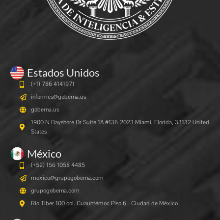
Estados Unidos
(+1) 786 4141971
informes@goberna.us
goberna.us
1900 N Bayshore Dr Suite 1A #136-2023 Miami, Florida, 33132 United
States
México
(+52) 156 1058 4485
mexico@grupogoberna.com
grupogoberna.com
Río Tiber 100 col. Cuauhtémoc Piso 6 - Ciudad de México