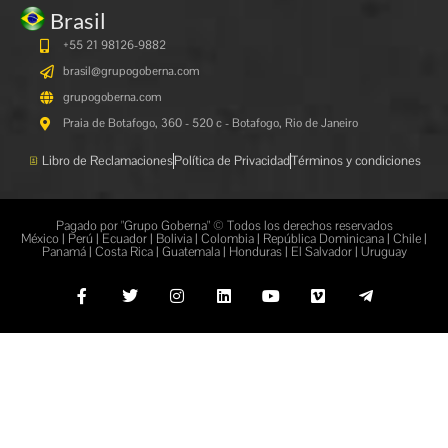
Brasil
+55 21 98126-9882
brasil@grupogoberna.com
grupogoberna.com
Praia de Botafogo, 360 - 520 c - Botafogo, Rio de Janeiro
Libro de Reclamaciones
Política de Privacidad
Términos y condiciones
Pagado por "Grupo Goberna" © Todos los derechos reservados
México | Perú | Ecuador | Bolivia | Colombia | República Dominicana | Chile |
Panamá | Costa Rica | Guatemala | Honduras | El Salvador | Uruguay