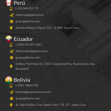
Perú
(+51) 944 531 711
informes@goberna.pe
grupogoberna.com
Avenida Manuel Olguín 335 - of 608, Surco, Lima
Ecuador
(+593) 99 207 3457
infoecuador@goberna.pe
grupogoberna.com
Edificio The Point, Of. 2307, Ciudad del Río, Puerto Santa Ana -
Guayaquil
Bolivia
(+591)
78814740
bolivia@grupogoberna.com
grupogoberna.com
Av. Beni Edificio Top Center, Piso 7 Of. 7C - Santa Cruz