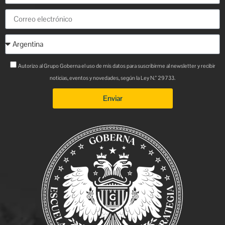
Autorizo al Grupo Goberna el uso de mis datos para suscribirme al newsletter y recibir
noticias, eventos y novedades, según la Ley N.° 29733.
Enviar