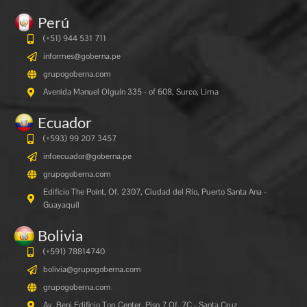
Perú
(+51) 944 531 711
informes@goberna.pe
grupogoberna.com
Avenida Manuel Olguín 335 - of 608, Surco, Lima
Ecuador
(+593) 99 207 3457
infoecuador@goberna.pe
grupogoberna.com
Edificio The Point, Of. 2307, Ciudad del Río, Puerto Santa Ana -
Guayaquil
Bolivia
(+591)
78814740
bolivia@grupogoberna.com
grupogoberna.com
Av. Beni Edificio Top Center, Piso 7 Of. 7C - Santa Cruz