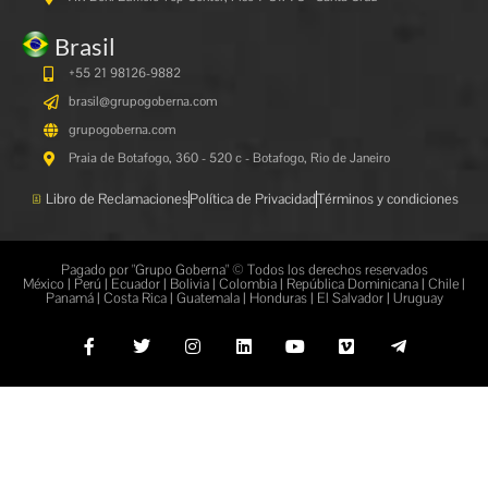
Brasil
+55 21 98126-9882
brasil@grupogoberna.com
grupogoberna.com
Praia de Botafogo, 360 - 520 c - Botafogo, Rio de Janeiro
Libro de Reclamaciones
Política de Privacidad
Términos y condiciones
Pagado por "Grupo Goberna" © Todos los derechos reservados
México | Perú | Ecuador | Bolivia | Colombia | República Dominicana | Chile |
Panamá | Costa Rica | Guatemala | Honduras | El Salvador | Uruguay