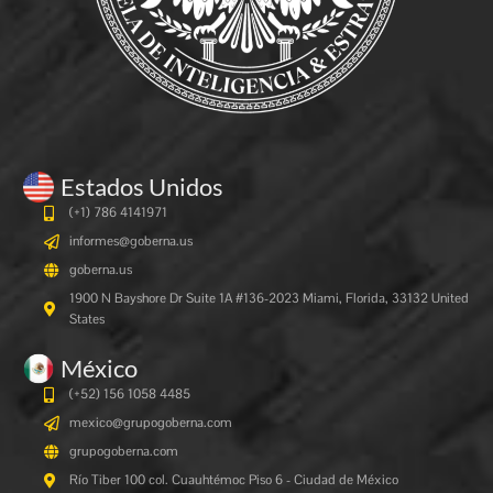
Estados Unidos
(+1) 786 4141971
informes@goberna.us
goberna.us
1900 N Bayshore Dr Suite 1A #136-2023 Miami, Florida, 33132 United
States
México
(+52) 156 1058 4485
mexico@grupogoberna.com
grupogoberna.com
Río Tiber 100 col. Cuauhtémoc Piso 6 - Ciudad de México