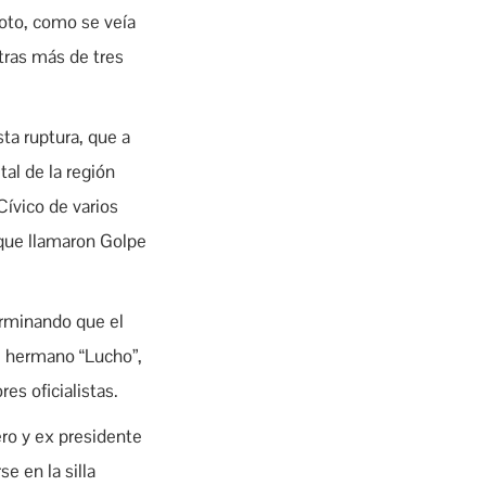
voto, como se veía
 tras más de tres
ta ruptura, que a
al de la región
ívico de varios
 que llamaron Golpe
erminando que el
al hermano “Lucho”,
es oficialistas.
ero y ex presidente
e en la silla