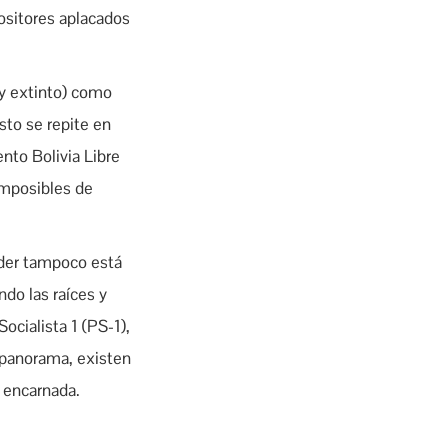
positores aplacados
oy extinto) como
sto se repite en
nto Bolivia Libre
imposibles de
oder tampoco está
do las raíces y
cialista 1 (PS-1),
 panorama, existen
y encarnada.