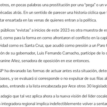
y otros, en pocas palabras una prostitución por una “pega” o un 
écadas atrás. En un sentido de parecer una historia cíclica que
r ensartada en las venas de quienes entran a la política.
públicos “evistas” a inicios de este 2023 es otra muestra de es
 como para la forma en como afrontaron el conflicto en la capit
ividad como es Santa Cruz, que acudió como presión a un Paro C
ción de su gobernador, Luis Fernando Camacho, partícipe de lo
Jeanine Añez, senadora de oposición en ese entonces.
P ha devanado las formas de actuar antes esta situación, det
 bases, y se evaluará si corresponde o no expulsar de sus filas 
ados, entrando a la lista encabezada por Arce otros 30 legislador
adagio que tal vez aplica ahora a la nueva visión del líder cocal
integradora regional implica indefectiblemente volver a sentars