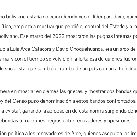
no boliviano estaría no coincidiendo con el líder partidario, qui
ítico, empieza a mostrar que perdió el control del Estado y a la
boliviano. Ese marzo del 2022 mostraron las pugnas internas po
upla Luis Arce Catacora y David Choquehuanca, era un arco de 
yma, y con el tiempo se volvió en la fortaleza de quienes fuer
do socialista, que cambió el rumbo de un país con un alto índic
rimera en mostrar en ciernes las grietas, y mostrar dos bandos 
 Ley del Censo puso denominación a estos bandos confrontados,
 “ala evista”, ganando la aprobación de esta norma surgiendo den
rebendas o maletines negros entre renovadores y opositores.
ión política a los renovadores de Arce, quienes aseguran los i