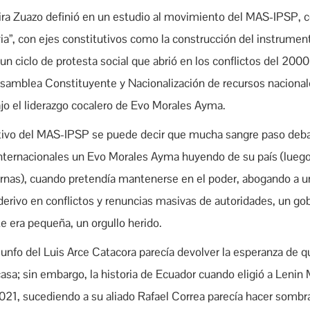
ira Zuazo definió en un estudio al movimiento del MAS-IPSP, 
ivia”, con ejes constitutivos como la construcción del instrument
un ciclo de protesta social que abrió en los conflictos del 200
a Asamblea Constituyente y Nacionalización de recursos naciona
ajo el liderazgo cocalero de Evo Morales Ayma.
tutivo del MAS-IPSP se puede decir que mucha sangre paso deb
nternacionales un Evo Morales Ayma huyendo de su país (luego
urnas), cuando pretendía mantenerse en el poder, abogando a
derivo en conflictos y renuncias masivas de autoridades, un gob
e era pequeña, un orgullo herido.
riunfo del Luis Arce Catacora parecía devolver la esperanza de q
casa; sin embargo, la historia de Ecuador cuando eligió a Leni
021, sucediendo a su aliado Rafael Correa parecía hacer sombr