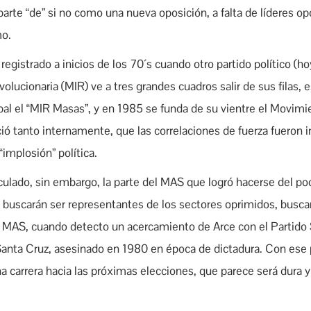
arte “de” si no como una nueva oposición, a falta de líderes o
mo.
registrado a inicios de los 70´s cuando otro partido político (h
lucionaria (MIR) ve a tres grandes cuadros salir de sus filas, e
pal el “MIR Masas”, y en 1985 se funda de su vientre el Movimie
ció tanto internamente, que las correlaciones de fuerza fueron 
implosión” política.
lculado, sin embargo, la parte del MAS que logró hacerse del p
, buscarán ser representantes de los sectores oprimidos, buscan
 MAS, cuando detecto un acercamiento de Arce con el Partido So
 Santa Cruz, asesinado en 1980 en época de dictadura. Con ese
 carrera hacia las próximas elecciones, que parece será dura 