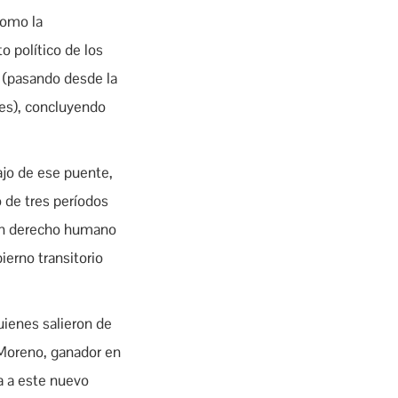
como la
o político de los
0 (pasando desde la
les), concluyendo
ajo de ese puente,
 de tres períodos
 un derecho humano
ierno transitorio
uienes salieron de
n Moreno, ganador en
a a este nuevo