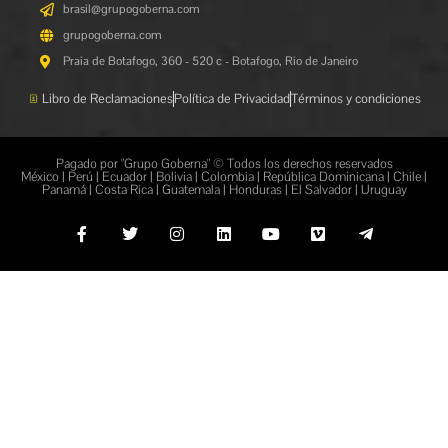
brasil@grupogoberna.com
grupogoberna.com
Praia de Botafogo, 360 - 520 c - Botafogo, Rio de Janeiro
Libro de Reclamaciones
Política de Privacidad
Términos y condiciones
Pagado por "Grupo Goberna" © Todos los derechos reservados
México | Perú | Ecuador | Bolivia | Colombia | República Dominicana | Chile |
Panamá | Costa Rica | Guatemala | Honduras | El Salvador | Uruguay