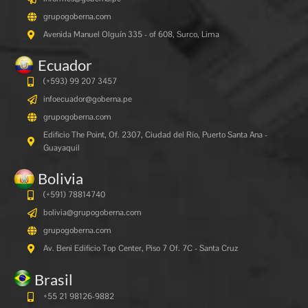
grupogoberna.com
Avenida Manuel Olguín 335 - of 608, Surco, Lima
Ecuador
(+593) 99 207 3457
infoecuador@goberna.pe
grupogoberna.com
Edificio The Point, Of. 2307, Ciudad del Río, Puerto Santa Ana -
Guayaquil
Bolivia
(+591)
78814740
bolivia@grupogoberna.com
grupogoberna.com
Av. Beni Edificio Top Center, Piso 7 Of. 7C - Santa Cruz
Brasil
+55 21 98126-9882