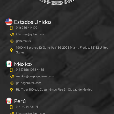
Estados Unidos
(+1) 786 4141971
informes@goberna.us
goberna.us
1900 N Bayshore Dr Suite 1A #136-2023 Miami, Florida, 33132 United
States
México
(+52) 156 1058 4485
mexico@grupogoberna.com
grupogoberna.com
Río Tiber 100 col. Cuauhtémoc Piso 6 - Ciudad de México
Perú
(+51) 944 531 711
informes@goberna.pe